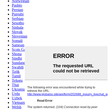
Norwegian
Pashto
Persian
Punjabi
Serbian
Sesotho
Sinhala
Slovak
Slovenian
Somali
Samoan
Scots Gaelic
Shona
Sindhi
Sundanese
Swahili
Tajik
Tamil
Telugu
Thai
Ukrainian
Urdu
Uzbek
Vietnamese
Welsh