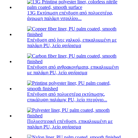
13G Εκτύπωση επένδυση από πολυεστέρα,
άχρωμη παλάμη νιτριλίου...
Επένδυση από ίνες χαλκού, επικαλυμμένη με
παλάμη PU, λείο φινίρισμα
Επένδυση από ανθρακονήματα, επικαλυμμένη
με παλάμη PU, λείο φινίρισμα
Επένδυση από πολυεστέρα εκτύπωσης,
επικάλυψη παλάμης PU, λείο πτερύγιο...
Πολυεστερική επένδυση, επικαλυμμένη με
παλάμη PU, λείο φινίρισμα