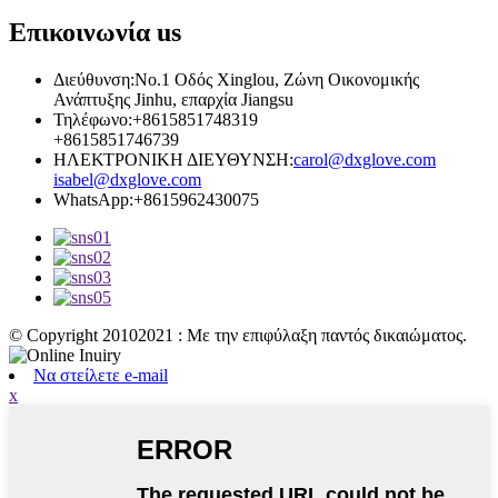
Επικοινωνία
us
Διεύθυνση:
No.1 Οδός Xinglou, Ζώνη Οικονομικής
Ανάπτυξης Jinhu, επαρχία Jiangsu
Τηλέφωνο:
+8615851748319
+8615851746739
ΗΛΕΚΤΡΟΝΙΚΗ ΔΙΕΥΘΥΝΣΗ:
carol@dxglove.com
isabel@dxglove.com
WhatsApp:
+8615962430075
© Copyright 20102021 : Με την επιφύλαξη παντός δικαιώματος.
Να στείλετε e-mail
x