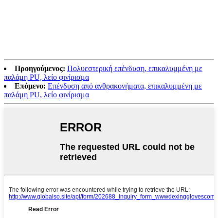
Προηγούμενος:
Πολυεστερική επένδυση, επικαλυμμένη με
παλάμη PU, λείο φινίρισμα
Επόμενο:
Επένδυση από ανθρακονήματα, επικαλυμμένη με
παλάμη PU, λείο φινίρισμα