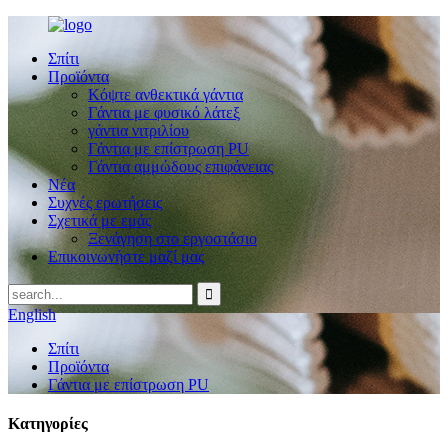
Σπίτι
Προϊόντα
Κόψτε ανθεκτικά γάντια
Γάντια με φυσικό λάτεξ
γάντια νιτριλίου
Γάντια με επίστρωση PU
Γάντια αμμώδους επιφάνειας
Νέα
Συχνές ερωτήσεις
Σχετικά με εμάς
Ξενάγηση στο εργοστάσιο
Επικοινωνήστε μαζί μας
English
Σπίτι
Προϊόντα
Γάντια με επίστρωση PU
Κατηγορίες