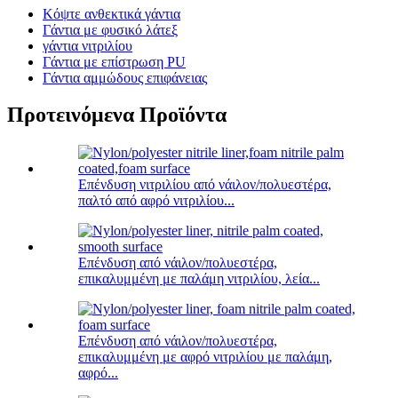
Κόψτε ανθεκτικά γάντια
Γάντια με φυσικό λάτεξ
γάντια νιτριλίου
Γάντια με επίστρωση PU
Γάντια αμμώδους επιφάνειας
Προτεινόμενα Προϊόντα
Επένδυση νιτριλίου από νάιλον/πολυεστέρα,
παλτό από αφρό νιτριλίου...
Επένδυση από νάιλον/πολυεστέρα,
επικαλυμμένη με παλάμη νιτριλίου, λεία...
Επένδυση από νάιλον/πολυεστέρα,
επικαλυμμένη με αφρό νιτριλίου με παλάμη,
αφρό...